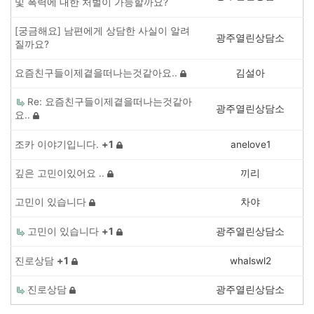
및 폭력에 대한 처벌이 가능할까요?
[궁금해요] 남편에게 상담한 사실이 알려
광주열린상담소
질까요?
요즘친구들이제곁을떠나는것같아요..
김설아
Re: 요즘친구들이제곁을떠나는것같아
광주열린상담소
요..
+
1
조카 이야기입니다.
anelove1
깊은 고민이있어요 ..
끼리
고민이 있습니다
차야
+
1
고민이 있습니다
광주열린상담소
+
1
진로상담
whalswl2
진로상담
광주열린상담소