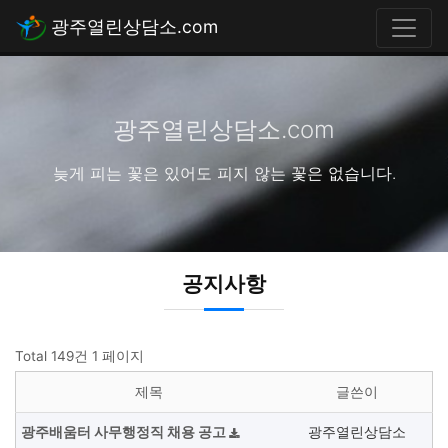
광주열린상담소.com
광주열린상담소.com
늦게 피는 꽃은 있어도 피지 않는 꽃은 없습니다.
공지사항
Total 149건
1 페이지
제목
글쓴이
광주배움터 사무행정직 채용 공고
광주열린상담소