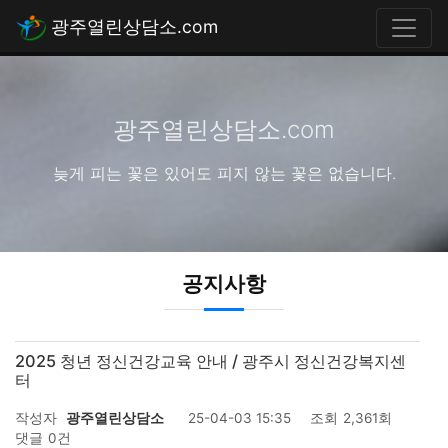
광주열린상담소.com
광주열린상담소.com
늦게 피는 꽃은 있어도 피지 않는 꽃은 없습니다.
공지사항
2025 청년 정신건강교육 안내 / 광주시 정신건강복지센
터
작성자
광주열린상담소
25-04-03 15:35
조회
2,361회
댓글
0건