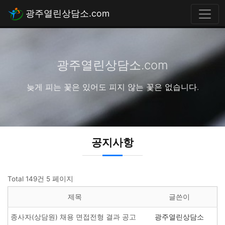
광주열린상담소.com
광주열린상담소.com
늦게 피는 꽃은 있어도 피지 않는 꽃은 없습니다.
공지사항
Total 149건
5 페이지
제목
글쓴이
종사자(상담원) 채용 면접전형 결과 공고
광주열린상담소