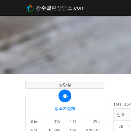
광주열린상담소.com
상담실
Total 36
접속자집계
번호
오늘
358
어제
398
26
최대
10,868
전체
879,810